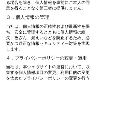
る場合を除き、個人情報を事前にご本人の同
意を得ることなく第三者に提供しません。
３．個人情報の管理
当社は、個人情報の正確性および最新性を保
ち、安全に管理するとともに個人情報の紛
失、改ざん、漏えいなどを防止するため、必
要かつ適正な情報セキュリティー対策を実現
します。
４．プライバシーポリシーの変更・適用
当社は、本ウェヴサイトの運営において、収
集する個人情報項目の変更、利用目的の変更
を含めたプライバシーポリシーの変更を行う
場合、本ページ
（
http://www.mixerslab.com/policy/
）の更新
をもって公表・適用とさせていただきます。
Privacy Policy
特定商取引法に関する表記